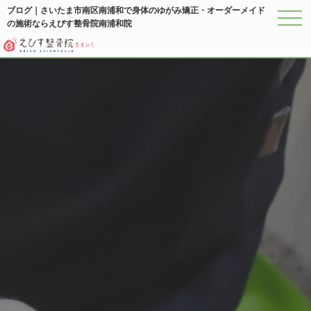
ブログ｜さいたま市南区南浦和で身体のゆがみ矯正・オーダーメイド
の施術ならえびす整骨院南浦和院
メニ