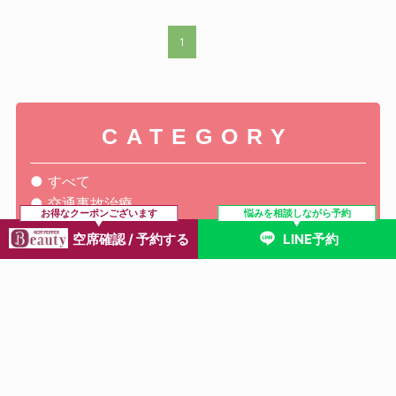
1
CATEGORY
すべて
交通事故治療
お得なクーポンございます
悩みを相談しながら予約
腰痛
空席確認 / 予約する
LINE予約
膝痛
肩こり
骨盤矯正
自律神経失調症
産後・マタニティ
姿勢
その他