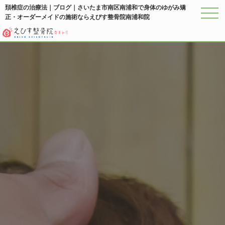
頚椎症の治療法｜ブログ｜さいたま市南区南浦和で身体のゆがみ矯
正・オーダーメイドの施術ならえびす整骨院南浦和院
メニ