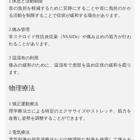
1.
休息と活動制限
首の負担を軽減するために安静にすることや首に負担のかか
る活動を制限することで症状が緩和する場合があります。
2.
痛み管理
非ステロイド性抗炎症薬（
NSAIDs
）や痛み止めの処方が行わ
れることがあります。
3.
温湿布の利用
痛みの緩和のために、温湿布で患部を温め症状の緩和を図り
ます。
物理療法
1.
矯正運動療法
理学療法士による特定のエクササイズやストレッチ、筋力を
改善し姿勢を調整することができます。
2.
電気療法
電気刺激や超音波療法などの物理的な刺激を使用して痛みを