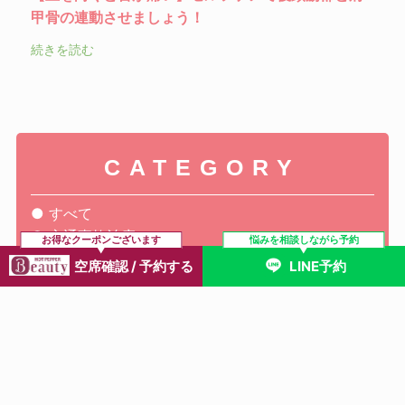
甲骨の連動させましょう！
続きを読む
CATEGORY
すべて
交通事故治療
お得なクーポンございます
悩みを相談しながら予約
腰痛
空席確認 / 予約する
LINE予約
膝痛
肩こり
骨盤矯正
自律神経失調症
産後・マタニティ
姿勢