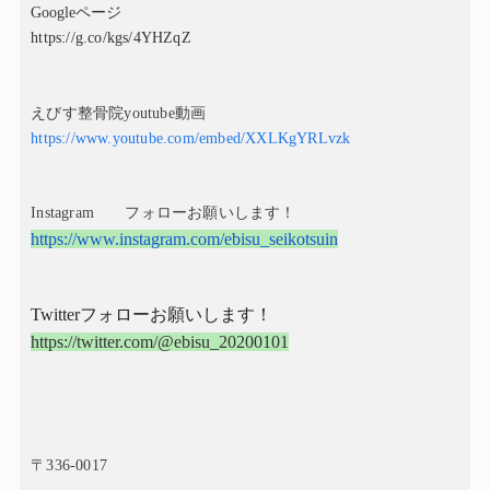
Google
ページ
https://g.co/kgs/4YHZqZ
えびす整骨院
youtube
動画
https://www.youtube.com/embed/XXLKgYRLvzk
Instagram
フォローお願いします！
https://www.instagram.com/ebisu_seikotsuin
Twitter
フォローお願いします！
https://twitter.com/@ebisu_20200101
〒
336-0017