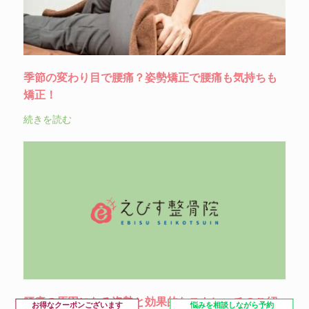
季節の変わり目で腰痛？姿勢矯正で腰痛も気持ちも
矯正！
続きを読む
腰痛の原因になる姿勢と効果的なストレッチのご紹
お得なクーポンございます
悩みを相談しながら予約