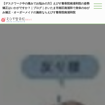
【デスクワーク中の痛みでお悩みの方】えびす整骨院南浦和院の姿勢
矯正はいかがですか？｜ブログ｜さいたま市南区南浦和で身体のゆが
メニ
み矯正・オーダーメイドの施術ならえびす整骨院南浦和院