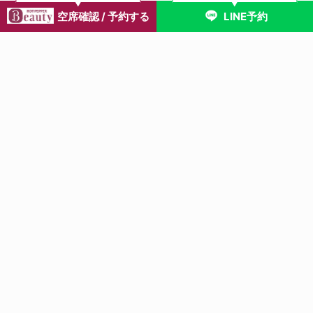
介！
空席確認 / 予約する
LINE予約
続きを読む
【南浦和】猫背や肩こりに悩む40代女性へ｜整骨院
の姿勢矯正でスッキリ軽い体に
続きを読む