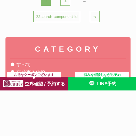
1
2
…
2&search_component_id
→
CATEGORY
すべて
交通事故治療
お得なクーポンございます
悩みを相談しながら予約
腰痛
空席確認 / 予約する
LINE予約
膝痛
肩こり
骨盤矯正
自律神経失調症
産後・マタニティ
姿勢
その他