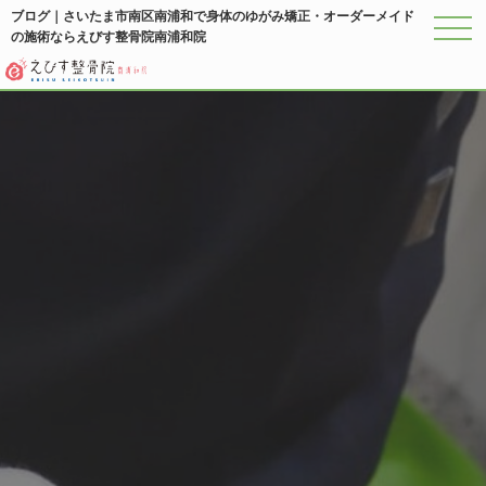
ブログ｜さいたま市南区南浦和で身体のゆがみ矯正・オーダーメイド
の施術ならえびす整骨院南浦和院
メニ